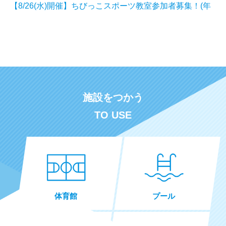
【8/26(水)開催】ちびっこスポーツ教室参加者募集！(年
少児限定クラス)
2026.07.29
スポーツ推進事業
【託児付き】育児リフレッシュ教室（9月分）8/1申込開
始!!
施設をつかう
2026.07.27
お知らせ
TO USE
金沢市総合体育館 第３会議室のカーペット化について
2026.07.07
スポーツ推進事業
さぁ！次の走りへ！Up Grade！ランニングレッスン 参
加者募集
体育館
プール
2026.07.01
お知らせ