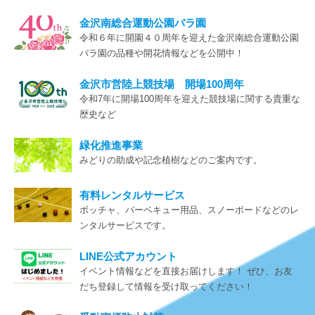
金沢南総合運動公園バラ園
2022.03.04
お知らせ
令和６年に開園４０周年を迎えた金沢南総合運動公園
バドミントンコート、卓球台の時間入替制について
バラ園の品種や開花情報などを公開中！
金沢市営陸上競技場 開場100周年
2021.08.08
お知らせ
令和7年に開場100周年を迎えた競技場に関する貴重な
歴史など
金沢の伝統集団演技「若い力」に関する資料を求めてい
ます
緑化推進事業
みどりの助成や記念植樹などのご案内です。
2020.11.17
お知らせ
有料レンタルサービス
「若い力」ＰＶ動画をYouTube配信中！～金沢から全国
ボッチャ、バーベキュー用品、スノーボードなどのレ
に”元気”を発信！～
ンタルサービスです。
LINE公式アカウント
イベント情報などを直接お届けします！ ぜひ、お友
だち登録して情報を受け取ってください！