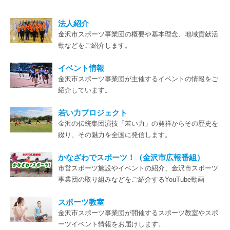
令和8年度 施設年間予定（大会・工事休業等）一覧に
法人紹介
ついて
金沢市スポーツ事業団の概要や基本理念、地域貢献活
動などをご紹介します。
2025.05.27
お知らせ
イベント情報
専光寺ソフトボール場 第１球場の利用停止について
金沢市スポーツ事業団が主催するイベントの情報をご
紹介しています。
2025.05.01
お知らせ
若い力プロジェクト
LINE公式アカウント はじめました！
金沢の伝統集団演技「若い力」の発祥からその歴史を
綴り、その魅力を全国に発信します。
2024.09.11
お知らせ
かなざわでスポーツ！（金沢市広報番組）
市営スポーツ施設やイベントの紹介、金沢市スポーツ
スタジアムツアー 【金沢ゴーゴーカレースタジアム】
事業団の取り組みなどをご紹介するYouTube動画
2024.06.19
スポーツ教室
お知らせ
金沢市スポーツ事業団が開催するスポーツ教室やスポ
【駐車場】 金沢城北市民運動公園の駐車場について
ーツイベント情報をお届けします。