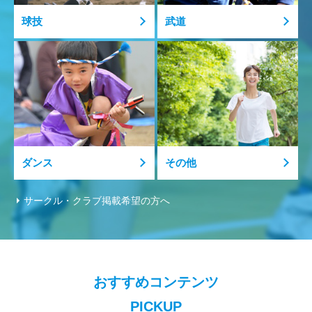
ついて
球技
武道
2026.06.08
スポーツ推進事業
令和8年度 夏休みジュニアスイミング短期教室 受講
生募集！
2026.06.08
スポーツ推進事業
ダンス
その他
令和8年度 Let’sチャレンジ 夏休みトランポリン教室
受講生募集!!
サークル・クラブ掲載希望の方へ
2026.06.01
お知らせ
Ｊリーグ観戦 金沢ゴーゴーカレースタジアムの駐車場
について【6/7(日)】
おすすめコンテンツ
2026.01.23
PICKUP
お知らせ