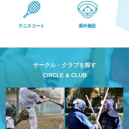
西部市民プール・鳴和台市民プールの7・8月の営業につ
いて
テニスコート
屋外施設
2026.06.24
お知らせ
電子公告（令和7年度貸借対照表）
2026.06.24
お知らせ
サークル・クラブを探す
金沢市総合体育館第1競技場 工事に伴う利用制限につい
て
CIRCLE & CLUB
2026.06.18
お知らせ
ラインテープの価格改定について
2026.06.18
お知らせ
金沢市営体育館における使用可能ラインテープの追加に